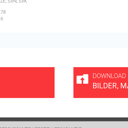
 CZE, SVN, SVK
478
16
DOWNLOAD

BILDER, 