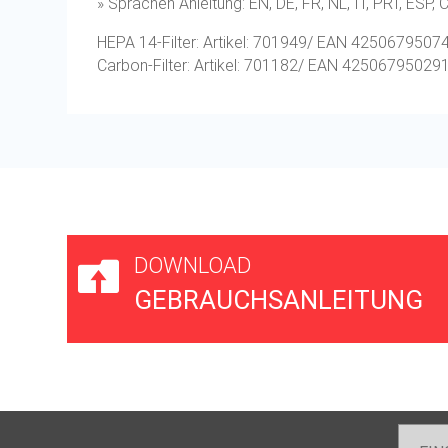
» Sprachen Anleitung: EN, DE, FR, NL, IT, PRT, ESP,
HEPA 14-Filter: Artikel: 701949/ EAN 4250679507
Carbon-Filter: Artikel: 701182/ EAN 42506795029
DOWNLOAD

GEBRAUCHSANLEITUNG