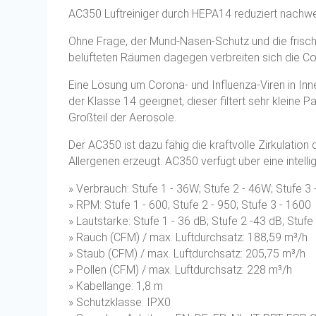
AC350 Luftreiniger durch HEPA14 reduziert nachwei
Ohne Frage, der Mund-Nasen-Schutz und die frisch
belüfteten Räumen dagegen verbreiten sich die Co
Eine Lösung um Corona- und Influenza-Viren in Inn
der Klasse 14 geeignet, dieser filtert sehr kleine
Großteil der Aerosole.
Der AC350 ist dazu fähig die kraftvolle Zirkulati
Allergenen erzeugt. AC350 verfügt über eine intell
» Verbrauch: Stufe 1 - 36W; Stufe 2 - 46W; Stufe 3
» RPM: Stufe 1 - 600; Stufe 2 - 950; Stufe 3 - 1600
» Lautstarke: Stufe 1 - 36 dB; Stufe 2 -43 dB; Stufe
» Rauch (CFM) / max. Luftdurchsatz: 188,59 m³/h
» Staub (CFM) / max. Luftdurchsatz: 205,75 m³/h
» Pollen (CFM) / max. Luftdurchsatz: 228 m³/h
» Kabellänge: 1,8 m
» Schutzklasse: IPX0