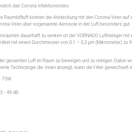
slich das Corona Infektionsrisiko.
e Raumluftluft können die Ansteckung mit den Corona-Viren auf e
rona-Viren über sogenannte Aerosole in der Luft besonders gut.
enräumen dauerhaft zu senken ist der VORNADO Luftreiniger mit e
 Partikel mit einem Durchmesser von 0,1 – 0,3 μm (Mikrometer) zu
on der gesamten Luft im Raum zu bewegen und zu reinigen. Dabei 
igente Technologie die Innen anzeigt, wann die Filter gewechsel
 - 75W
 3 - 49 dB