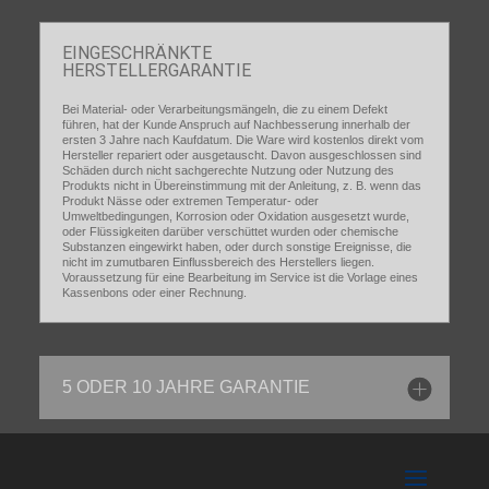
EINGESCHRÄNKTE
HERSTELLERGARANTIE
Bei Material- oder Verarbeitungsmängeln, die zu einem Defekt
führen, hat der Kunde Anspruch auf Nachbesserung innerhalb der
ersten 3 Jahre nach Kaufdatum. Die Ware wird kostenlos direkt vom
Hersteller repariert oder ausgetauscht. Davon ausgeschlossen sind
Schäden durch nicht sachgerechte Nutzung oder Nutzung des
Produkts nicht in Übereinstimmung mit der Anleitung, z. B. wenn das
Produkt Nässe oder extremen Temperatur- oder
Umweltbedingungen, Korrosion oder Oxidation ausgesetzt wurde,
oder Flüssigkeiten darüber verschüttet wurden oder chemische
Substanzen eingewirkt haben, oder durch sonstige Ereignisse, die
nicht im zumutbaren Einflussbereich des Herstellers liegen.
Voraussetzung für eine Bearbeitung im Service ist die Vorlage eines
Kassenbons oder einer Rechnung.
5 ODER 10 JAHRE GARANTIE