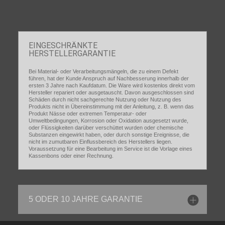
EINGESCHRÄNKTE
HERSTELLERGARANTIE
Bei Material- oder Verarbeitungsmängeln, die zu einem Defekt
führen, hat der Kunde Anspruch auf Nachbesserung innerhalb der
ersten 3 Jahre nach Kaufdatum. Die Ware wird kostenlos direkt vom
Hersteller repariert oder ausgetauscht. Davon ausgeschlossen sind
Schäden durch nicht sachgerechte Nutzung oder Nutzung des
Produkts nicht in Übereinstimmung mit der Anleitung, z. B. wenn das
Produkt Nässe oder extremen Temperatur- oder
Umweltbedingungen, Korrosion oder Oxidation ausgesetzt wurde,
oder Flüssigkeiten darüber verschüttet wurden oder chemische
Substanzen eingewirkt haben, oder durch sonstige Ereignisse, die
nicht im zumutbaren Einflussbereich des Herstellers liegen.
Voraussetzung für eine Bearbeitung im Service ist die Vorlage eines
Kassenbons oder einer Rechnung.
5 ODER 10 JAHRE GARANTIE