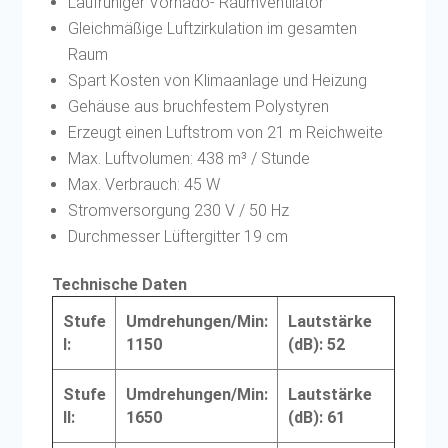
Laufruhiger Vornado- Raumventilator
Gleichmäßige Luftzirkulation im gesamten
Raum
Spart Kosten von Klimaanlage und Heizung
Gehäuse aus bruchfestem Polystyren
Erzeugt einen Luftstrom von 21 m Reichweite
Max. Luftvolumen: 438 m³ / Stunde
Max. Verbrauch: 45 W
Stromversorgung 230 V / 50 Hz
Durchmesser Lüftergitter 19 cm
Technische Daten
Stufe
Umdrehungen/Min:
Lautstärke
I:
1150
(dB): 52
Stufe
Umdrehungen/Min:
Lautstärke
II:
1650
(dB): 61