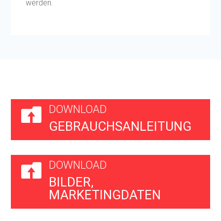
werden.
DOWNLOAD

GEBRAUCHSANLEITUNG
DOWNLOAD

BILDER,
MARKETINGDATEN